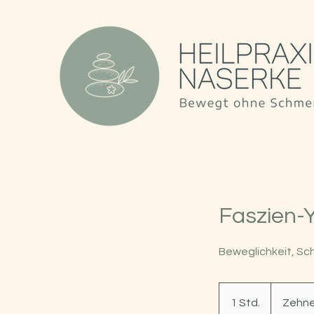
Faszien-
Beweglichkeit, Sc
Zehnerkarte
150€
1 Std.
1
Zehne