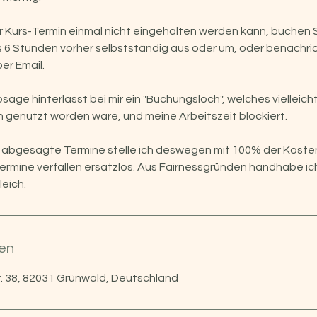
r Kurs-Termin einmal nicht eingehalten werden kann, buchen Si
 6 Stunden vorher selbstständig aus oder um, oder benachric
er Email.
bsage hinterlässt bei mir ein "Buchungsloch", welches vielleic
 genutzt worden wäre, und meine Arbeitszeit blockiert.
t abgesagte Termine stelle ich deswegen mit 100% der Koste
ermine verfallen ersatzlos. Aus Fairnessgründen handhabe ich 
eich.
en
. 38, 82031 Grünwald, Deutschland