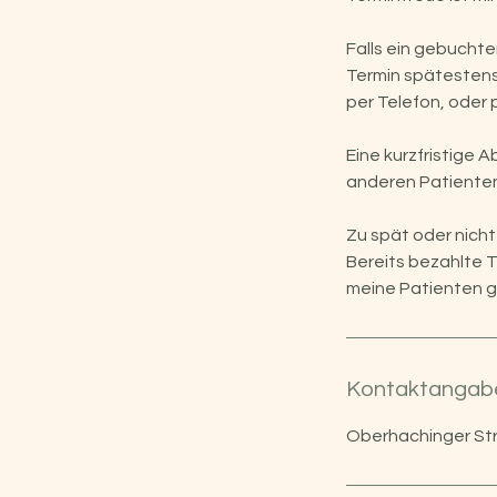
Falls ein gebuchte
Termin spätestens
per Telefon, oder p
Eine kurzfristige A
anderen Patienten
Zu spät oder nich
Bereits bezahlte T
meine Patienten gl
Kontaktangab
Oberhachinger Str