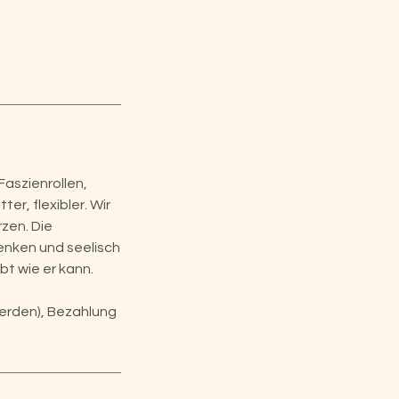
Faszienrollen,
r, flexibler. Wir
zen. Die
enken und seelisch
t wie er kann.
werden), Bezahlung