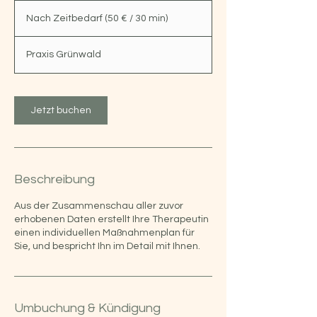
Nach
M
Zeitbedarf
Nach Zeitbedarf (50 € / 30 min)
(50
i
€
n
/
30
.
min)
Praxis Grünwald
Jetzt buchen
Beschreibung
Aus der Zusammenschau aller zuvor
erhobenen Daten erstellt Ihre Therapeutin
einen individuellen Maßnahmenplan für
Sie, und bespricht Ihn im Detail mit Ihnen.
Umbuchung & Kündigung