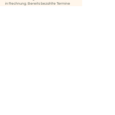
in Rechnung. Bereits bezahlte Termine
verfallen ersatzlos. Aus Fairnessgründen
handhabe ich dies für alle meine Patienten
gleich.
Kontaktangaben
Oberhachinger Str. 38, 82031 Grünwald,
Deutschland
Dr.rer.nat.biol. Heike Naserke
0178 - 210 20 44
heilpraxis-naserke@gmx.de
Impressum
Datenschut
Cookies